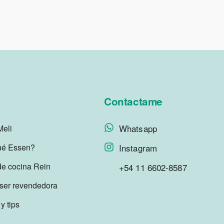
s
Contactame
Whatsapp
Meli
ué Essen?
Instagram
de cocina Rein
+54 11 6602-8587
ser revendedora
 y tips