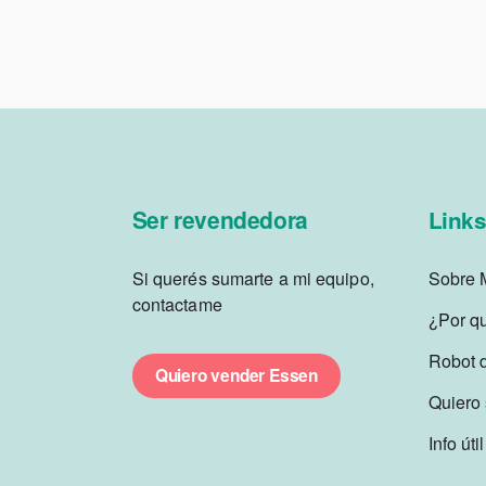
Ser revendedora
Link
Si querés sumarte a mi equipo,
Sobre 
contactame
¿Por q
Robot 
Quiero vender Essen
Quiero 
Info útil