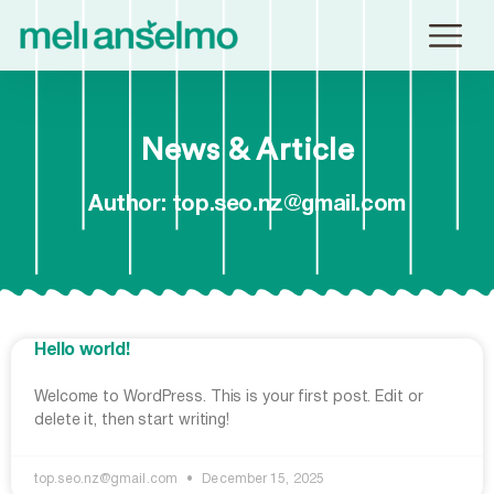
¿Por qué Essen
Quiero ser 
News & Article
Author:
top.seo.nz@gmail.com
Hello world!
Welcome to WordPress. This is your first post. Edit or
delete it, then start writing!
top.seo.nz@gmail.com
December 15, 2025